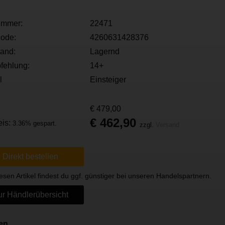
ummer:
22471
ode:
4260631428376
tand:
Lagernd
fehlung:
14+
l
Einsteiger
€ 479,00
€ 462,90
eis:
3.36% gespart.
zzgl.
Versand
Direkt bestellen
esen Artikel findest du ggf. günstiger bei unseren Handelspartnern.
r Händlerübersicht
nen