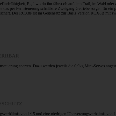
Geländefähigkeit, Egal wo du ihn fährst ob auf dem Trail, im Wald oder
wie das per Fernsteuerung schaltbare Zweigang-Getriebe sorgen für ein
hert. Der RCX8P ist im Gegensatz zur Basis Version RCX8B mit zwei,
PERRBAR
steuerung sperren. Dazu werden jeweils die 0,9kg Mini-Servos angest
SSCHUTZ
verhältnis von 1:15 und eine niedrigen Übersetzungsverhaltnis von 1: