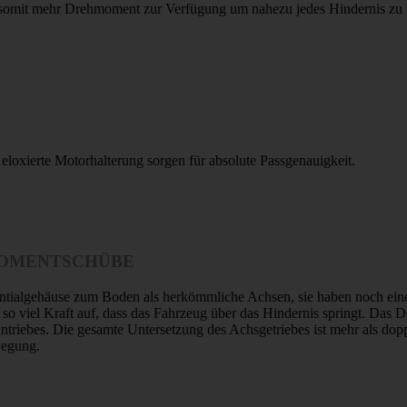
at somit mehr Drehmoment zur Verfügung um nahezu jedes Hindernis zu
oxierte Motorhalterung sorgen für absolute Passgenauigkeit.
HMOMENTSCHÜBE
entialgehäuse zum Boden als herkömmliche Achsen, sie haben noch eine
o viel Kraft auf, dass das Fahrzeug über das Hindernis springt. Das De
triebes. Die gesamte Untersetzung des Achsgetriebes ist mehr als dopp
wegung.