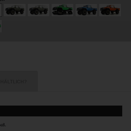
HÄLTLICH?
paß.