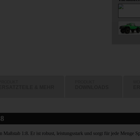
PRODUKT
PRODUKT
WO
ERSATZTEILE & MEHR
DOWNLOADS
ER
8
aßstab 1:8. Er ist robust, leistungsstark und sorgt für jede Menge S