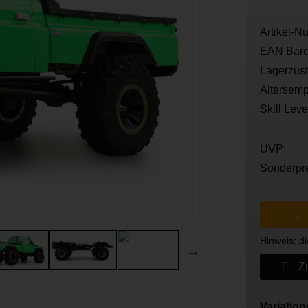
Artikel-N
EAN Barc
Lagerzus
Altersemp
Skill Leve
UVP:
Sonderpr
Hinweis: di
Zu
Variatio