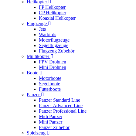
Helikopter
FP Helikopter
CP Helikopter
Koaxial Helikopter
Flugzeuge
Jets
Warbirds
Motorflugzeuge
Segelflugzeuge
Flugzeug Zubehör
Multikopter
FPV Drohnen
Mini Drohnen
Boote
Motorboote
Segelboote
Futterboote
Panzer
Panzer Standard Line
Panzer Advanced Line
Panzer Professional Line
Midi Panzer
Mini Panzer
Panzer Zubehör
Spielzeug