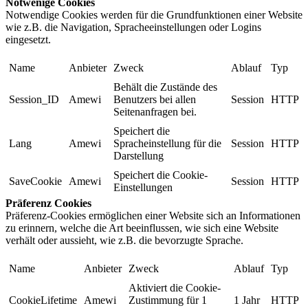
Notwenige Cookies
Notwendige Cookies werden für die Grundfunktionen einer Website
wie z.B. die Navigation, Spracheeinstellungen oder Logins
eingesetzt.
Name
Anbieter
Zweck
Ablauf
Typ
Behält die Zustände des
Session_ID
Amewi
Benutzers bei allen
Session
HTTP
Seitenanfragen bei.
Speichert die
Lang
Amewi
Spracheinstellung für die
Session
HTTP
Darstellung
Speichert die Cookie-
SaveCookie
Amewi
Session
HTTP
Einstellungen
Präferenz Cookies
Präferenz-Cookies ermöglichen einer Website sich an Informationen
zu erinnern, welche die Art beeinflussen, wie sich eine Website
verhält oder aussieht, wie z.B. die bevorzugte Sprache.
Name
Anbieter
Zweck
Ablauf
Typ
Aktiviert die Cookie-
CookieLifetime
Amewi
Zustimmung für 1
1 Jahr
HTTP