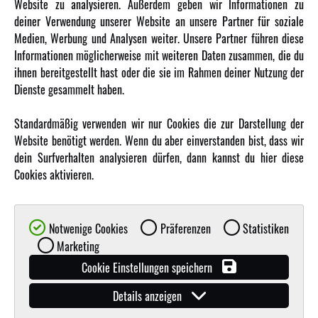
Website zu analysieren. Außerdem geben wir Informationen zu
Karriere
deiner Verwendung unserer Website an unsere Partner für soziale
Amewi Kataloge
Medien, Werbung und Analysen weiter. Unsere Partner führen diese
Informationen möglicherweise mit weiteren Daten zusammen, die du
ihnen bereitgestellt hast oder die sie im Rahmen deiner Nutzung der
MEHR VON AMEWI
Dienste gesammelt haben.
AMXRacing - Qualitäts RC-Zubehör
Standardmäßig verwenden wir nur Cookies die zur Darstellung der
Amewi Construction - Nutzfahrzeuge
Website benötigt werden. Wenn du aber einverstanden bist, dass wir
Malinos - Die kreative Seite von Amewi
dein Surfverhalten analysieren dürfen, dann kannst du hier diese
Cookies aktivieren.
Werden Sie Amewi Händler
Amewi B2B-Shop
Notwenige Cookies
Präferenzen
Statistiken
Marketing
Cookie Einstellungen speichern
Details anzeigen