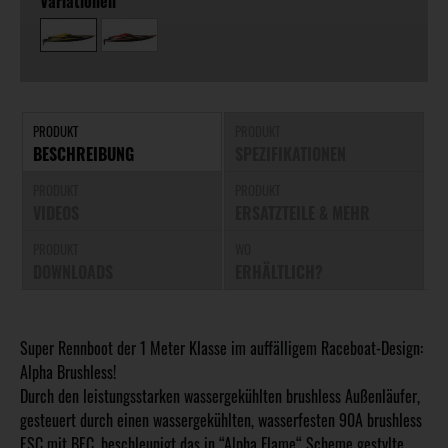
Variationen
PRODUKT
PRODUKT
BESCHREIBUNG
SPEZIFIKATIONEN
PRODUKT
PRODUKT
VIDEOS
ERSATZTEILE & MEHR
PRODUKT
WO
DOWNLOADS
ERHÄLTLICH?
Super Rennboot der 1 Meter Klasse im auffälligem Raceboat-Design:
Alpha Brushless!
Durch den leistungsstarken wassergekühlten brushless Außenläufer,
gesteuert durch einen wassergekühlten, wasserfesten 90A brushless
ESC mit BEC, beschleunigt das in “Alpha Flame“ Scheme gestylte