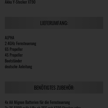
Akku Y-Stecker XT90
LIEFERUMFANG:
ALPHA
2.4GHz Fernsteuerung
6S Propeller
4S Propeller
Bootständer
deutsche Anleitung
BENÖTIGTES ZUBEHÖR:
4x AA Mignon Batterien für die Fernsteuerung
2x 2S 5000 mAh LiPo ab 35C mit XT90 Stecker oder