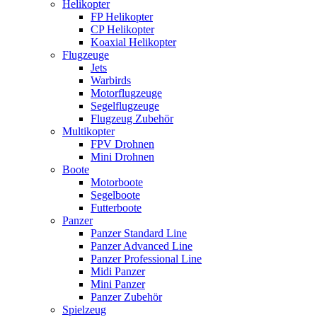
Helikopter
FP Helikopter
CP Helikopter
Koaxial Helikopter
Flugzeuge
Jets
Warbirds
Motorflugzeuge
Segelflugzeuge
Flugzeug Zubehör
Multikopter
FPV Drohnen
Mini Drohnen
Boote
Motorboote
Segelboote
Futterboote
Panzer
Panzer Standard Line
Panzer Advanced Line
Panzer Professional Line
Midi Panzer
Mini Panzer
Panzer Zubehör
Spielzeug