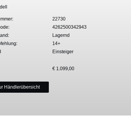
dell
ummer:
22730
ode:
4262500342943
tand:
Lagernd
fehlung:
14+
l
Einsteiger
€ 1.099,00
r Händlerübersicht