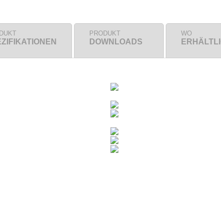
DUKT
PRODUKT
WO
ZIFIKATIONEN
DOWNLOADS
ERHÄLTL