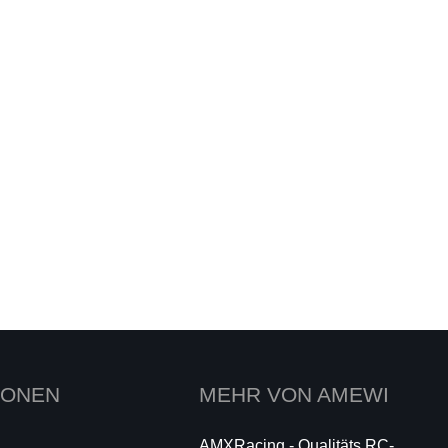
IONEN
MEHR VON AMEWI
AMXRacing - Qualitäts RC-