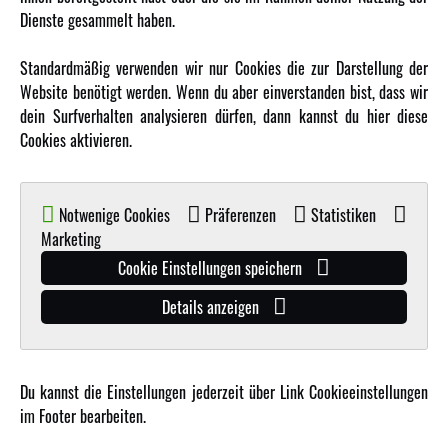
•
Artikelnummer: 007-MA2212
Dienste gesammelt haben.
Mehr Informationen
Standardmäßig verwenden wir nur Cookies die zur Darstellung der
Website benötigt werden. Wenn du aber einverstanden bist, dass wir
dein Surfverhalten analysieren dürfen, dann kannst du hier diese
Cookies aktivieren.
Notwenige Cookies
Präferenzen
Statistiken
Marketing
Cookie Einstellungen speichern
BRUSHLESS MOTOR 3660 3000KV
Details anzeigen
•
Artikelnummer: 004-61028
Du kannst die Einstellungen jederzeit über Link Cookieeinstellungen
Mehr Informationen
im Footer bearbeiten.