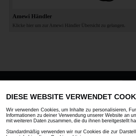
Amewi Händler
Klicke hier um zur Amewi Händler Übersicht zu gelangen.
PRODUKTE
DIESE WEBSITE VERWENDET COOK
Fahrzeuge in allen Maßstäben
Wir verwenden Cookies, um Inhalte zu personalisieren, Fu
Informationen zu deiner Verwendung unserer Website an uns
Helikopter Collective Pitch, Fixed Pitch
mit weiteren Daten zusammen, die du ihnen bereitgestellt 
Multikopter in verschiedenen Ausführungen
Standardmäßig verwenden wir nur Cookies die zur Darstellu
Flugzeuge für alle Anforderungen