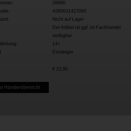
ummer:
28990
ode:
4260631427065
tand:
Nicht auf Lager
Der Artikel ist ggf. im Fachhandel
verfügbar.
fehlung:
14+
l
Einsteiger
€ 23,90
r Händlerübersicht