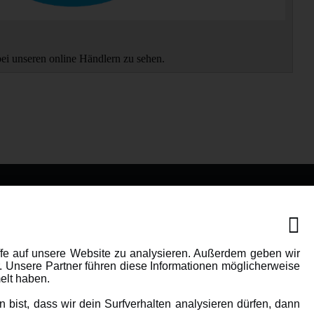
bei unseren online Händlern zu sehen.
IONEN
MEHR VON AMEWI
AMXRacing - Qualitäts RC-
ffe auf unsere Website zu analysieren. Außerdem geben wir
. Unsere Partner führen diese Informationen möglicherweise
Zubehör
elt haben.
Amewi Construction -
bist, dass wir dein Surfverhalten analysieren dürfen, dann
e
Nutzfahrzeuge