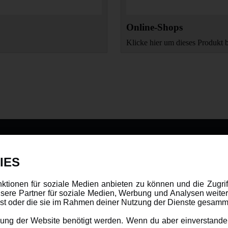
Online-Shops
Klicke hier um dieses Produkt 
DATENSCHUTZ
INFORMAT
IES
Datenschutz
Newsletter
nktionen für soziale Medien anbieten zu können und die Zugri
ere Partner für soziale Medien, Werbung und Analysen weiter
Cookie Einstellungen
Über uns
hast oder die sie im Rahmen deiner Nutzung der Dienste gesamm
Karriere
ng der Website benötigt werden. Wenn du aber einverstanden 
LANGUAGE
Amewi Katalog