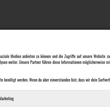
DATENSCHUTZ
INFORMATION
 soziale Medien anbieten zu können und die Zugriffe auf unsere Website 
ysen weiter. Unsere Partner führen diese Informationen möglicherweise mit
Datenschutz
Newsletter
Cookie Einstellungen
Über uns
Karriere
 benötigt werden. Wenn du aber einverstanden bist, dass wir dein Surfverha
LANGUAGE
Amewi Kataloge
arketing