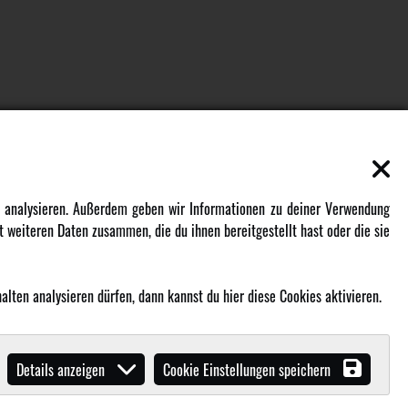
EN
MEHR VON AMEWI
zu analysieren. Außerdem geben wir Informationen zu deiner Verwendung
 weiteren Daten zusammen, die du ihnen bereitgestellt hast oder die sie
AMXRacing - Qualitäts RC-Zubehör
Amewi Construction - Nutzfahrzeuge
Malinos - Die kreative Seite von
lten analysieren dürfen, dann kannst du hier diese Cookies aktivieren.
Amewi
Werden Sie Amewi Händler
Details anzeigen
Cookie Einstellungen speichern
Amewi B2B-Shop