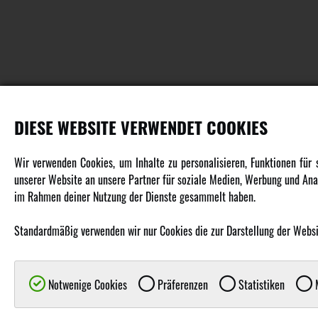
DIESE WEBSITE VERWENDET COOKIES
PRODUKTE
Wir verwenden Cookies, um Inhalte zu personalisieren, Funktionen für
unserer Website an unsere Partner für soziale Medien, Werbung und Anal
Fahrzeuge in allen Maßstäben
im Rahmen deiner Nutzung der Dienste gesammelt haben.
Helikopter Collective Pitch, Fixed Pitch
Multikopter in verschiedenen Ausführungen
Standardmäßig verwenden wir nur Cookies die zur Darstellung der Website
Flugzeuge für alle Anforderungen
Boote in verschiedenen Größen
Notwenige Cookies
Präferenzen
Statistiken
M
Panzer für Jung und Alt
Spielzeug für Kinder