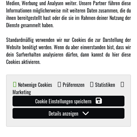
Medien, Werbung und Analysen weiter. Unsere Partner führen diese
Informationen möglicherweise mit weiteren Daten zusammen, die du
ihnen bereitgestellt hast oder die sie im Rahmen deiner Nutzung der
MEHR VON AMEWI
Dienste gesammelt haben.
AMXRacing - Qualitäts RC-Zubehör
Standardmäßig verwenden wir nur Cookies die zur Darstellung der
Amewi Construction - Nutzfahrzeuge
Website benötigt werden. Wenn du aber einverstanden bist, dass wir
Malinos - Die kreative Seite von Amewi
dein Surfverhalten analysieren dürfen, dann kannst du hier diese
Cookies aktivieren.
Werden Sie Amewi Händler
Amewi B2B-Shop
Notwenige Cookies
Präferenzen
Statistiken
Marketing
Cookie Einstellungen speichern
Details anzeigen
© Copyright 2019 - 2026 Amewi Trade GmbH - Alle Rechte vorbehalten |
Impressum
| Der
Verkauf erfolgt an Gewerbetreibende in unserem
B2B Shop
.!