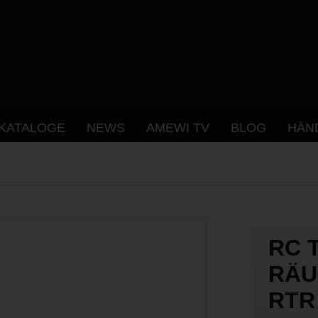
KATALOGE
NEWS
AMEWI TV
BLOG
HÄN
RC 
RÄU
RTR