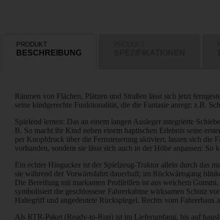
PRODUKT
PRODUKT
BESCHREIBUNG
SPEZIFIKATIONEN
Räumen von Flächen, Plätzen und Straßen lässt sich jetzt fernges
seine kindgerechte Funktionalität, die die Fantasie anregt: z.B.
Spielend lernen: Das an einem langen Ausleger integrierte Schie
B. So macht ihr Kind neben einem haptischen Erlebnis seine ers
per Knopfdruck über die Fernsteuerung aktiviert, lassen sich di
vorhanden, sondern sie lässt sich auch in der Höhe anpassen: So
Ein echter Hingucker ist der Spielzeug-Traktor allein durch das 
sie während der Vorwärtsfahrt dauerhaft; im Rückwärtsgang blinke
Die Bereifung mit markanten Profilrillen ist aus weichem Gummi, 
symbolisiert die geschlossene Fahrerkabine wirksamen Schutz vor 
Haltegriff und angedeutete Rückspiegel. Rechts vom Fahrerhaus au
Als RTR-Paket (Ready-to-Run) ist im Lieferumfang, bis auf haushal