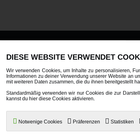
PRODUKTE
DIESE WEBSITE VERWENDET COOK
Fahrzeuge in allen Maßstäben
Wir verwenden Cookies, um Inhalte zu personalisieren, Fu
Informationen zu deiner Verwendung unserer Website an uns
Helikopter Collective Pitch, Fixed Pitch
mit weiteren Daten zusammen, die du ihnen bereitgestellt 
Multikopter in verschiedenen Ausführungen
Standardmäßig verwenden wir nur Cookies die zur Darstellu
Flugzeuge für alle Anforderungen
kannst du hier diese Cookies aktivieren.
Boote in verschiedenen Größen
Panzer für Jung und Alt
Notwenige Cookies
Präferenzen
Statistiken
Spielzeug für Kinder