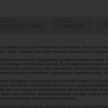
PRODUKT
PRODUKT
WO
ERSATZTEILE & MEHR
DOWNLOADS
ER
teuert drinnen wie draußen beeindruckend nachspielen. Bereits ab 6 Ja
 Schnee, Silage, Schüttgut und andere Materialien können einfach wegge
beschild kann manuell per Hand geneigt, gesenkt und gehoben werden. M
ten Erfahrungen mit Modellbau-Technik. Durch abgerundete Kanten ist
e Fahrkünste der Landmaschine auch ohne eigenes Zutun anschaulich vo
 könnten tatsächlich verschiedene Transportwagen angehängt werden, u
markante Königsblau, zusätzlich aber auch durch die kleinen LED-Leuch
n sie. Der Trecker wird charakteristisch von zwei großen Hinterrädern 
die über eine zusätzliche Traktionskontrolle stets für besten Halt au
Staub, Lärm und Hitze. Im Innern sind Details wie Sitze, Lenkrad und J
s ist ein klassischer Traktor-Auspuff nachgebildet.
tsübliche Batterien, bereits alles enthalten, das zum Loslegen benötig