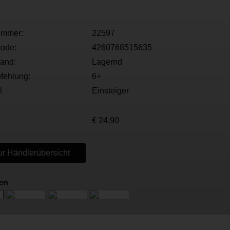
ummer:
22597
ode:
4260768515635
tand:
Lagernd
fehlung:
6+
l
Einsteiger
€ 24,90
r Händlerübersicht
nen