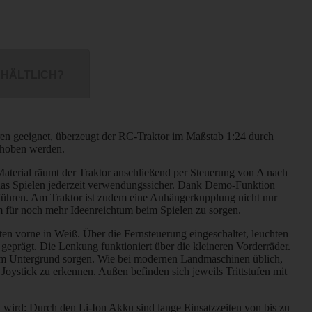
HÄLTLICH?
hren geeignet, überzeugt der RC-Traktor im Maßstab 1:24 durch
schoben werden.
aterial räumt der Traktor anschließend per Steuerung von A nach
 das Spielen jederzeit verwendungssicher. Dank Demo-Funktion
rführen. Am Traktor ist zudem eine Anhängerkupplung nicht nur
m für noch mehr Ideenreichtum beim Spielen zu sorgen.
ten vorne in Weiß. Über die Fernsteuerung eingeschaltet, leuchten
geprägt. Die Lenkung funktioniert über die kleineren Vorderräder.
f dem Untergrund sorgen. Wie bei modernen Landmaschinen üblich,
oystick zu erkennen. Außen befinden sich jeweils Trittstufen mit
t wird: Durch den Li-Ion Akku sind lange Einsatzzeiten von bis zu