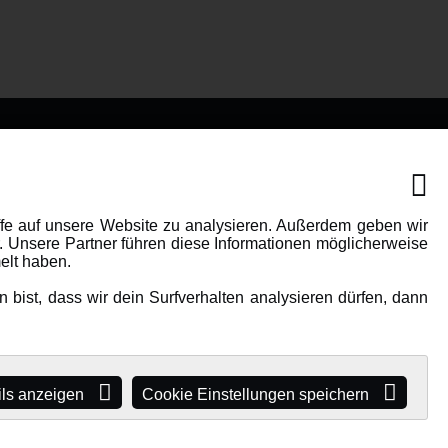
IONEN
MEHR VON AMEWI
AMXRacing - Qualitäts RC-
ffe auf unsere Website zu analysieren. Außerdem geben wir
. Unsere Partner führen diese Informationen möglicherweise
Zubehör
elt haben.
Amewi Construction -
bist, dass wir dein Surfverhalten analysieren dürfen, dann
e
Nutzfahrzeuge
Malinos - Die kreative Seite von
Amewi
Werden Sie Amewi Händler
ils anzeigen
Cookie Einstellungen speichern
Amewi B2B-Shop