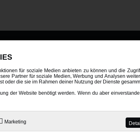
DATENSCHUTZ
INFORMAT
IES
Datenschutz
Newsletter
nktionen für soziale Medien anbieten zu können und die Zugri
ere Partner für soziale Medien, Werbung und Analysen weiter
Cookie Einstellungen
Über uns
hast oder die sie im Rahmen deiner Nutzung der Dienste gesamm
Karriere
ng der Website benötigt werden. Wenn du aber einverstanden 
LANGUAGE
Amewi Katalog
Marketing
Deta