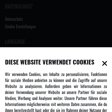
DATENSCHUTZ
Datenschutz
Cookie Einstellungen
LANGUAGE
DIESE WEBSITE VERWENDET COOKIES
INFORMATIONEN
Wir verwenden Cookies, um Inhalte zu personalisieren, Funktionen
für soziale Medien anbieten zu können und die Zugriffe auf unsere
Newsletter
Website zu analysieren. Außerdem geben wir Informationen zu
Über uns
deiner Verwendung unserer Website an unsere Partner für soziale
Medien, Werbung und Analysen weiter. Unsere Partner führen diese
Karriere
Informationen möglicherweise mit weiteren Daten zusammen, die du
Amewi Kataloge
ihnen bereitgestellt hast oder die sie im Rahmen deiner Nutzung der