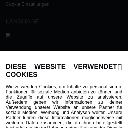
Cookie Einstellungen
LANGUAGE
INFORMATIONEN
DIESE WEBSITE VERWENDET
Newsletter
COOKIES
Über uns
Wir verwenden Cookies, um Inhalte zu personalisieren,
Karriere
Funktionen für soziale Medien anbieten zu können und
Amewi Kataloge
die Zugriffe auf unsere Website zu analysieren.
Außerdem geben wir Informationen zu deiner
Verwendung unserer Website an unsere Partner für
soziale Medien, Werbung und Analysen weiter. Unsere
MEHR VON AMEWI
Partner führen diese Informationen möglicherweise mit
weiteren Daten zusammen, die du ihnen bereitgestellt
hast oder die sie im Rahmen deiner Nutzung der Dienste