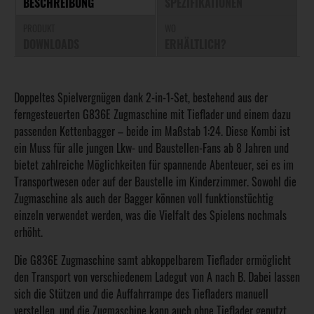
BESCHREIBUNG
SPEZIFIKATIONEN
PRODUKT
WO
DOWNLOADS
ERHÄLTLICH?
Doppeltes Spielvergnügen dank 2-in-1-Set, bestehend aus der
ferngesteuerten G836E Zugmaschine mit Tieflader und einem dazu
passenden Kettenbagger – beide im Maßstab 1:24. Diese Kombi ist
ein Muss für alle jungen Lkw- und Baustellen-Fans ab 8 Jahren und
bietet zahlreiche Möglichkeiten für spannende Abenteuer, sei es im
Transportwesen oder auf der Baustelle im Kinderzimmer. Sowohl die
Zugmaschine als auch der Bagger können voll funktionstüchtig
einzeln verwendet werden, was die Vielfalt des Spielens nochmals
erhöht.
Die G836E Zugmaschine samt abkoppelbarem Tieflader ermöglicht
den Transport von verschiedenem Ladegut von A nach B. Dabei lassen
sich die Stützen und die Auffahrrampe des Tiefladers manuell
verstellen, und die Zugmaschine kann auch ohne Tieflader genutzt