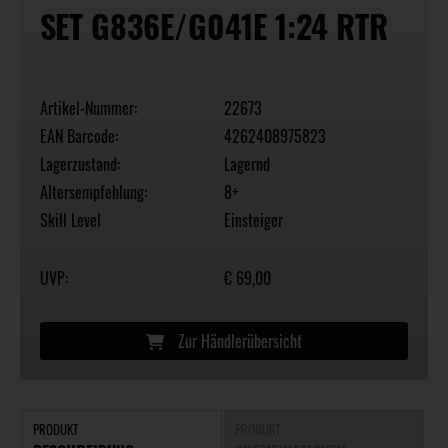
SET G836E/G041E 1:24 RTR
Artikel-Nummer:
22673
EAN Barcode:
4262408975823
Lagerzustand:
Lagernd
Altersempfehlung:
8+
Skill Level
Einsteiger
UVP:
€ 69,00
Zur Händlerübersicht
PRODUKT
PRODUKT