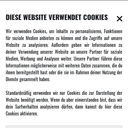
INFORMATIONEN
DIESE WEBSITE VERWENDET COOKIES
Newsletter
Wir verwenden Cookies, um Inhalte zu personalisieren, Funktionen
Über uns
für soziale Medien anbieten zu können und die Zugriffe auf unsere
Website zu analysieren. Außerdem geben wir Informationen zu
Karriere
deiner Verwendung unserer Website an unsere Partner für soziale
Amewi Kataloge
Medien, Werbung und Analysen weiter. Unsere Partner führen diese
Informationen möglicherweise mit weiteren Daten zusammen, die du
ihnen bereitgestellt hast oder die sie im Rahmen deiner Nutzung der
MEHR VON AMEWI
Dienste gesammelt haben.
AMXRacing - Qualitäts RC-Zubehör
Standardmäßig verwenden wir nur Cookies die zur Darstellung der
Amewi Construction - Nutzfahrzeuge
Website benötigt werden. Wenn du aber einverstanden bist, dass wir
Malinos - Die kreative Seite von Amewi
dein Surfverhalten analysieren dürfen, dann kannst du hier diese
Cookies aktivieren.
Werden Sie Amewi Händler
Amewi B2B-Shop