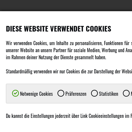
DIESE WEBSITE VERWENDET COOKIES
PRODUKTE
Wir verwenden Cookies, um Inhalte zu personalisieren, Funktionen für
unserer Website an unsere Partner für soziale Medien, Werbung und Anal
Fahrzeuge in allen Maßstäben
im Rahmen deiner Nutzung der Dienste gesammelt haben.
Helikopter Collective Pitch, Fixed Pitch
Multikopter in verschiedenen Ausführungen
Standardmäßig verwenden wir nur Cookies die zur Darstellung der Website
Flugzeuge für alle Anforderungen
Boote in verschiedenen Größen
Notwenige Cookies
Präferenzen
Statistiken
M
Panzer für Jung und Alt
Spielzeug für Kinder
Du kannst die Einstellungen jederzeit über Link Cookieeinstellungen im 