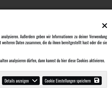
EN
MEHR VON AMEWI
zu analysieren. Außerdem geben wir Informationen zu deiner Verwendung
 weiteren Daten zusammen, die du ihnen bereitgestellt hast oder die sie
AMXRacing - Qualitäts RC-Zubehör
Amewi Construction - Nutzfahrzeuge
Malinos - Die kreative Seite von
lten analysieren dürfen, dann kannst du hier diese Cookies aktivieren.
Amewi
Werden Sie Amewi Händler
Details anzeigen
Cookie Einstellungen speichern
Amewi B2B-Shop