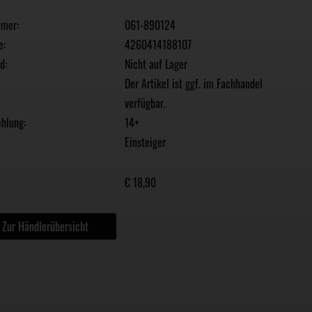
mmer:
061-890124
e:
4260414188107
d:
Nicht auf Lager
Der Artikel ist ggf. im Fachhandel
verfügbar.
hlung:
14+
Einsteiger
€ 18,90
Zur Händlerübersicht