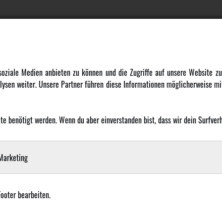
DATENSCHUTZ
INFORMATION
 soziale Medien anbieten zu können und die Zugriffe auf unsere Website 
ysen weiter. Unsere Partner führen diese Informationen möglicherweise mit
Datenschutz
Newsletter
Cookie Einstellungen
Über uns
Karriere
 benötigt werden. Wenn du aber einverstanden bist, dass wir dein Surfverha
LANGUAGE
Amewi Kataloge
arketing
Footer bearbeiten.