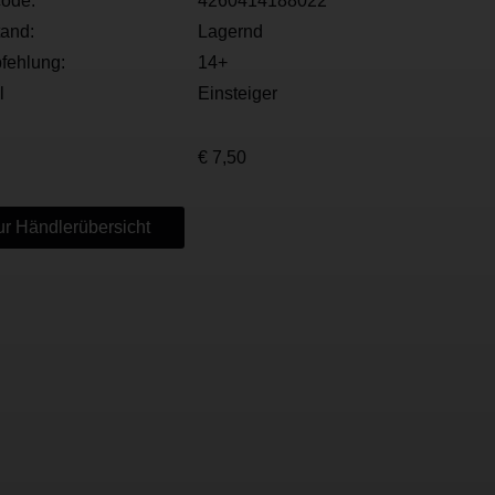
ode:
4260414188022
tand:
Lagernd
fehlung:
14+
l
Einsteiger
€ 7,50
r Händlerübersicht