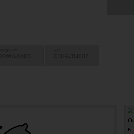
PRODUKT
WO
DOWNLOADS
ERHÄLTLICH?
On
Kli