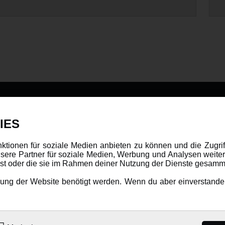
DATENSCHUTZ
INFORMAT
IES
Datenschutz
Newsletter
nktionen für soziale Medien anbieten zu können und die Zugri
ere Partner für soziale Medien, Werbung und Analysen weiter
Cookie Einstellungen
Über uns
hast oder die sie im Rahmen deiner Nutzung der Dienste gesamm
Karriere
ng der Website benötigt werden. Wenn du aber einverstanden 
LANGUAGE
Amewi Katalog