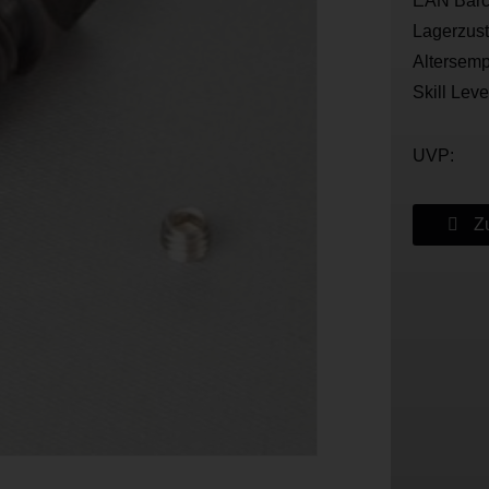
EAN Barc
Lagerzus
Altersemp
Skill Leve
UVP:
Zu