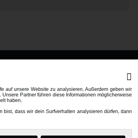
IONEN
MEHR VON AMEWI
AMXRacing - Qualitäts RC-
ffe auf unsere Website zu analysieren. Außerdem geben wir
. Unsere Partner führen diese Informationen möglicherweise
Zubehör
elt haben.
Amewi Construction -
bist, dass wir dein Surfverhalten analysieren dürfen, dann
e
Nutzfahrzeuge
Malinos - Die kreative Seite von
Amewi