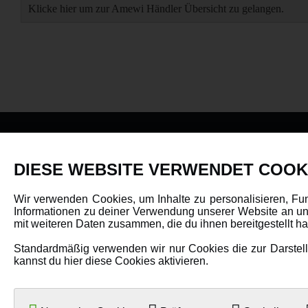
Klicke hier um zur Amewi Händler Übersicht zu gelangen.
PRODUKTE
DIESE WEBSITE VERWENDET COOK
Fahrzeuge in allen Maßstäben
Wir verwenden Cookies, um Inhalte zu personalisieren, Fu
Informationen zu deiner Verwendung unserer Website an uns
Helikopter Collective Pitch, Fixed Pitch
mit weiteren Daten zusammen, die du ihnen bereitgestellt 
Multikopter in verschiedenen Ausführungen
Standardmäßig verwenden wir nur Cookies die zur Darstellu
Flugzeuge für alle Anforderungen
kannst du hier diese Cookies aktivieren.
Boote in verschiedenen Größen
Panzer für Jung und Alt