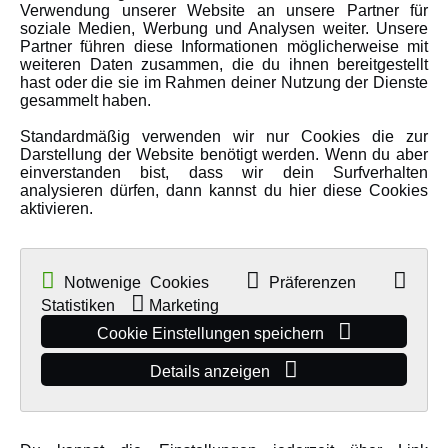
Verwendung unserer Website an unsere Partner für
Amewi Kataloge
soziale Medien, Werbung und Analysen weiter. Unsere
Partner führen diese Informationen möglicherweise mit
weiteren Daten zusammen, die du ihnen bereitgestellt
hast oder die sie im Rahmen deiner Nutzung der Dienste
MEHR VON AMEWI
gesammelt haben.
Standardmäßig verwenden wir nur Cookies die zur
AMXRacing - Qualitäts RC-Zubehör
Darstellung der Website benötigt werden. Wenn du aber
einverstanden bist, dass wir dein Surfverhalten
Amewi Construction - Nutzfahrzeuge
analysieren dürfen, dann kannst du hier diese Cookies
Malinos - Die kreative Seite von Amewi
aktivieren.
Werden Sie Amewi Händler
Amewi B2B-Shop
Notwenige Cookies
Präferenzen
Statistiken
Marketing
Cookie Einstellungen speichern
Details anzeigen
© Copyright 2019 - 2026 Amewi Trade GmbH - Alle Rechte vorbehalten |