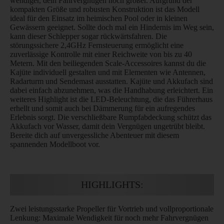
wendiger, dein Fahrvergnügen noch größer. Aufgrund der
kompakten Größe und robusten Konstruktion ist das Modell
ideal für den Einsatz im heimischen Pool oder in kleinen
Gewässern geeignet. Sollte doch mal ein Hindernis im Weg sein,
kann dieser Schlepper sogar rückwärtsfahren. Die
störungssichere 2,4GHz Fernsteuerung ermöglicht eine
zuverlässige Kontrolle mit einer Reichweite von bis zu 40
Metern. Mit den beiliegenden Scale-Accessoires kannst du die
Kajüte individuell gestalten und mit Elementen wie Antennen,
Radarturm und Sendemast ausstatten. Kajüte und Akkufach sind
dabei einfach abzunehmen, was die Handhabung erleichtert. Ein
weiteres Highlight ist die LED-Beleuchtung, die das Führerhaus
erhellt und somit auch bei Dämmerung für ein aufregendes
Erlebnis sorgt. Die verschließbare Rumpfabdeckung schützt das
Akkufach vor Wasser, damit dein Vergnügen ungetrübt bleibt.
Bereite dich auf unvergessliche Abenteuer mit diesem
spannenden Modellboot vor.
HIGHLIGHTS:
Zwei leistungsstarke Propeller für Vortrieb und vollproportionale
Lenkung: Maximale Wendigkeit für noch mehr Fahrvergnügen