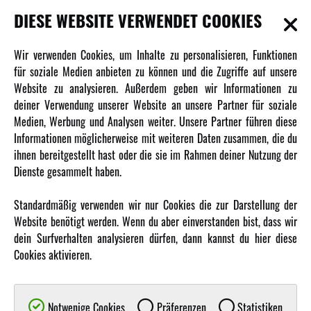
INFORMATIONEN
DIESE WEBSITE VERWENDET COOKIES
Newsletter
Wir verwenden Cookies, um Inhalte zu personalisieren, Funktionen
Über uns
für soziale Medien anbieten zu können und die Zugriffe auf unsere
Website zu analysieren. Außerdem geben wir Informationen zu
Karriere
deiner Verwendung unserer Website an unsere Partner für soziale
Amewi Kataloge
Medien, Werbung und Analysen weiter. Unsere Partner führen diese
Informationen möglicherweise mit weiteren Daten zusammen, die du
ihnen bereitgestellt hast oder die sie im Rahmen deiner Nutzung der
MEHR VON AMEWI
Dienste gesammelt haben.
AMXRacing - Qualitäts RC-Zubehör
Standardmäßig verwenden wir nur Cookies die zur Darstellung der
Amewi Construction - Nutzfahrzeuge
Website benötigt werden. Wenn du aber einverstanden bist, dass wir
Malinos - Die kreative Seite von Amewi
dein Surfverhalten analysieren dürfen, dann kannst du hier diese
Cookies aktivieren.
Werden Sie Amewi Händler
Amewi B2B-Shop
Notwenige Cookies
Präferenzen
Statistiken