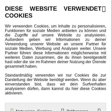
DIESE WEBSITE VERWENDET
Newsletter
COOKIES
Über uns
Wir verwenden Cookies, um Inhalte zu personalisieren,
Karriere
Funktionen für soziale Medien anbieten zu können und
Amewi Kataloge
die Zugriffe auf unsere Website zu analysieren.
Außerdem geben wir Informationen zu deiner
Verwendung unserer Website an unsere Partner für
soziale Medien, Werbung und Analysen weiter. Unsere
MEHR VON AMEWI
Partner führen diese Informationen möglicherweise mit
weiteren Daten zusammen, die du ihnen bereitgestellt
hast oder die sie im Rahmen deiner Nutzung der Dienste
AMXRacing - Qualitäts RC-Zubehör
gesammelt haben.
Amewi Construction - Nutzfahrzeuge
Standardmäßig verwenden wir nur Cookies die zur
Malinos - Die kreative Seite von Amewi
Darstellung der Website benötigt werden. Wenn du aber
einverstanden bist, dass wir dein Surfverhalten
Werden Sie Amewi Händler
analysieren dürfen, dann kannst du hier diese Cookies
aktivieren.
Amewi B2B-Shop