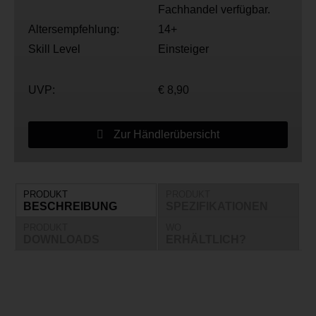
Fachhandel verfügbar.
Altersempfehlung:
14+
Skill Level
Einsteiger
UVP:
€ 8,90
Zur Händlerübersicht
PRODUKT
PRODUKT
BESCHREIBUNG
SPEZIFIKATIONEN
PRODUKT
WO
DOWNLOADS
ERHÄLTLICH?