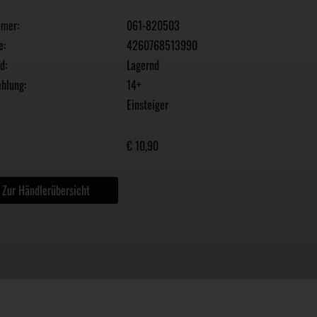
mmer:
061-820503
e:
4260768513990
d:
Lagernd
hlung:
14+
Einsteiger
€ 10,90
Zur Händlerübersicht