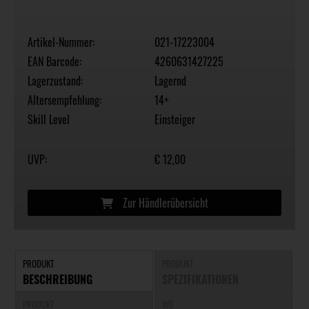
Artikel-Nummer:
021-17223004
EAN Barcode:
4260631427225
Lagerzustand:
Lagernd
Altersempfehlung:
14+
Skill Level
Einsteiger
UVP:
€ 12,00
Zur Händlerübersicht
PRODUKT
PRODUKT
BESCHREIBUNG
SPEZIFIKATIONEN
PRODUKT
WO