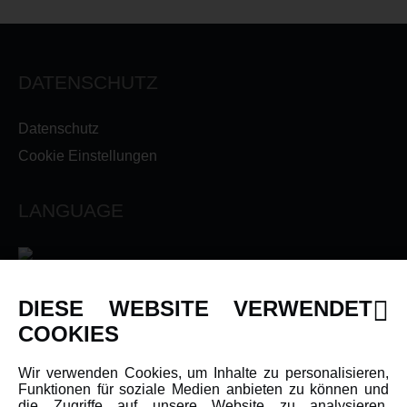
DATENSCHUTZ
Datenschutz
Cookie Einstellungen
LANGUAGE
DIESE WEBSITE VERWENDET
INFORMATIONEN
COOKIES
Newsletter
Wir verwenden Cookies, um Inhalte zu personalisieren,
Funktionen für soziale Medien anbieten zu können und
Über uns
die Zugriffe auf unsere Website zu analysieren.