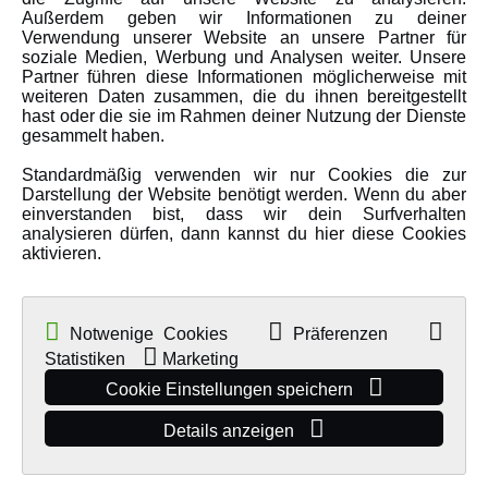
Karriere
Außerdem geben wir Informationen zu deiner
Verwendung unserer Website an unsere Partner für
Amewi Kataloge
soziale Medien, Werbung und Analysen weiter. Unsere
Partner führen diese Informationen möglicherweise mit
weiteren Daten zusammen, die du ihnen bereitgestellt
hast oder die sie im Rahmen deiner Nutzung der Dienste
MEHR VON AMEWI
gesammelt haben.
Standardmäßig verwenden wir nur Cookies die zur
AMXRacing - Qualitäts RC-Zubehör
Darstellung der Website benötigt werden. Wenn du aber
Amewi Construction - Nutzfahrzeuge
einverstanden bist, dass wir dein Surfverhalten
analysieren dürfen, dann kannst du hier diese Cookies
Malinos - Die kreative Seite von Amewi
aktivieren.
Werden Sie Amewi Händler
Amewi B2B-Shop
Notwenige Cookies
Präferenzen
Statistiken
Marketing
Cookie Einstellungen speichern
Details anzeigen