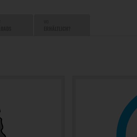
T
WO
LOADS
ERHÄLTLICH?