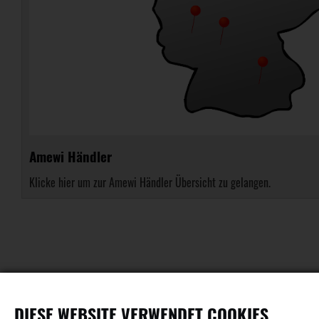
Amewi Händler
Klicke hier um zur Amewi Händler Übersicht zu gelangen.
DIESE WEBSITE VERWENDET COOKIES