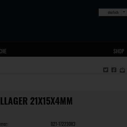
deutsch
CHE
SHOP
LLAGER 21X15X4MM
mmer:
021-17223083