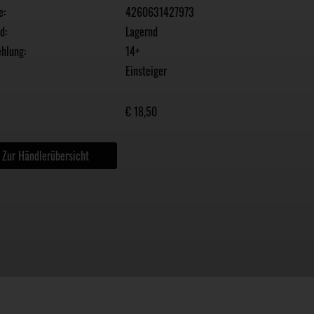
e:
4260631427973
d:
Lagernd
hlung:
14+
Einsteiger
€ 18,50
Zur Händlerübersicht