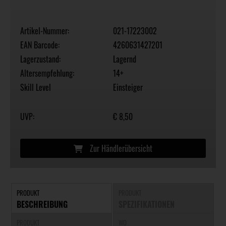
Artikel-Nummer:
021-17223002
EAN Barcode:
4260631427201
Lagerzustand:
Lagernd
Altersempfehlung:
14+
Skill Level
Einsteiger
UVP:
€ 8,50
Zur Händlerübersicht
PRODUKT
PRODUKT
BESCHREIBUNG
SPEZIFIKATIONEN
PRODUKT
WO