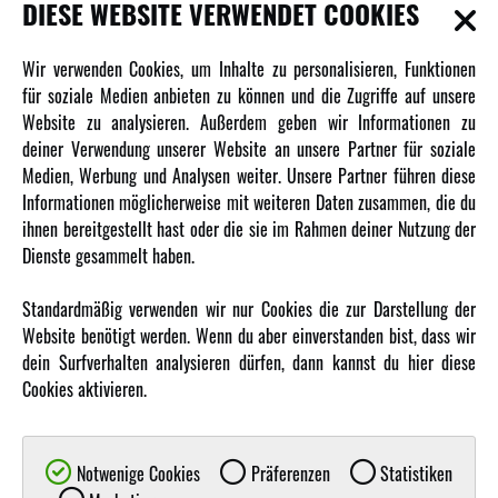
INFORMATIONEN
DIESE WEBSITE VERWENDET COOKIES
Newsletter
Wir verwenden Cookies, um Inhalte zu personalisieren, Funktionen
Über uns
für soziale Medien anbieten zu können und die Zugriffe auf unsere
Website zu analysieren. Außerdem geben wir Informationen zu
Karriere
deiner Verwendung unserer Website an unsere Partner für soziale
Amewi Kataloge
Medien, Werbung und Analysen weiter. Unsere Partner führen diese
Informationen möglicherweise mit weiteren Daten zusammen, die du
ihnen bereitgestellt hast oder die sie im Rahmen deiner Nutzung der
MEHR VON AMEWI
Dienste gesammelt haben.
AMXRacing - Qualitäts RC-Zubehör
Standardmäßig verwenden wir nur Cookies die zur Darstellung der
Amewi Construction - Nutzfahrzeuge
Website benötigt werden. Wenn du aber einverstanden bist, dass wir
Malinos - Die kreative Seite von Amewi
dein Surfverhalten analysieren dürfen, dann kannst du hier diese
Cookies aktivieren.
Werden Sie Amewi Händler
Amewi B2B-Shop
Notwenige Cookies
Präferenzen
Statistiken