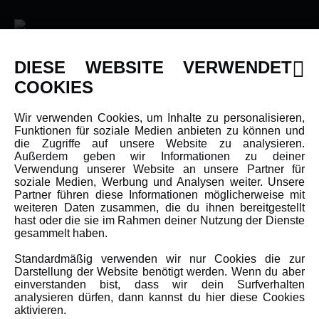
DIESE WEBSITE VERWENDET
INFORMATIONEN
COOKIES
Newsletter
Wir verwenden Cookies, um Inhalte zu personalisieren,
Funktionen für soziale Medien anbieten zu können und
Über uns
die Zugriffe auf unsere Website zu analysieren.
Karriere
Außerdem geben wir Informationen zu deiner
Verwendung unserer Website an unsere Partner für
Amewi Kataloge
soziale Medien, Werbung und Analysen weiter. Unsere
Partner führen diese Informationen möglicherweise mit
weiteren Daten zusammen, die du ihnen bereitgestellt
hast oder die sie im Rahmen deiner Nutzung der Dienste
MEHR VON AMEWI
gesammelt haben.
Standardmäßig verwenden wir nur Cookies die zur
AMXRacing - Qualitäts RC-Zubehör
Darstellung der Website benötigt werden. Wenn du aber
Amewi Construction - Nutzfahrzeuge
einverstanden bist, dass wir dein Surfverhalten
analysieren dürfen, dann kannst du hier diese Cookies
Malinos - Die kreative Seite von Amewi
aktivieren.