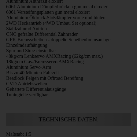
Aluminium Anthrazit eloxiert
6061 Aluminium Dämpferbrücken gun metal eloxiert
6061 Versteifungsplatten gun metal eloxiert
Aluminium Öldruck-Stoßdämpfer vorne und hinten
2WD Heckantrieb (4WD Umbau Set optional)
Stahlzahnrad Antrieb
CNC gefräßte Differential Zahnräder
GFK Bremsscheiben - doppelte Scheibenbremsanlage
Einzelradaufhängung
Spur und Sturz einstellbar
48kg/cm Lenkservo AMXRacing (62kg/cm max.)
18kg/cm Gas-/Bremsservo AMXRacing
Aluminium Servo-Arm
Bis zu 40 Minuten Fahrzeit
Beadlock Felgen mit Offroad Bereifung
CVD Antriebswellen
Gehärtete Differentialausgänge
Tuningteile verfügbar
TECHNISCHE DATEN:
Maßstab: 1:5