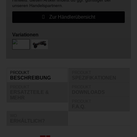
Hinweis: diesen Artikel findest du ggf. günstiger bei
unseren Handelspartnern.
Zur Händlerübersicht
Variationen
PRODUKT
PRODUKT
BESCHREIBUNG
SPEZIFIKATIONEN
PRODUKT
PRODUKT
ERSATZTEILE &
DOWNLOADS
MEHR
PRODUKT
F.A.Q.
WO
ERHÄLTLICH?