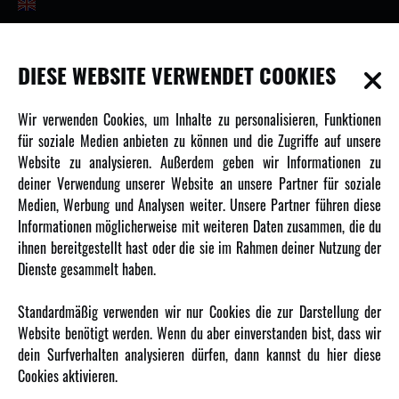
INFORMATIONEN
DIESE WEBSITE VERWENDET COOKIES
Newsletter
Wir verwenden Cookies, um Inhalte zu personalisieren, Funktionen
Über uns
für soziale Medien anbieten zu können und die Zugriffe auf unsere
Website zu analysieren. Außerdem geben wir Informationen zu
Karriere
deiner Verwendung unserer Website an unsere Partner für soziale
Amewi Kataloge
Medien, Werbung und Analysen weiter. Unsere Partner führen diese
Informationen möglicherweise mit weiteren Daten zusammen, die du
ihnen bereitgestellt hast oder die sie im Rahmen deiner Nutzung der
MEHR VON AMEWI
Dienste gesammelt haben.
AMXRacing - Qualitäts RC-Zubehör
Standardmäßig verwenden wir nur Cookies die zur Darstellung der
Amewi Construction - Nutzfahrzeuge
Website benötigt werden. Wenn du aber einverstanden bist, dass wir
Malinos - Die kreative Seite von Amewi
dein Surfverhalten analysieren dürfen, dann kannst du hier diese
Cookies aktivieren.
Werden Sie Amewi Händler