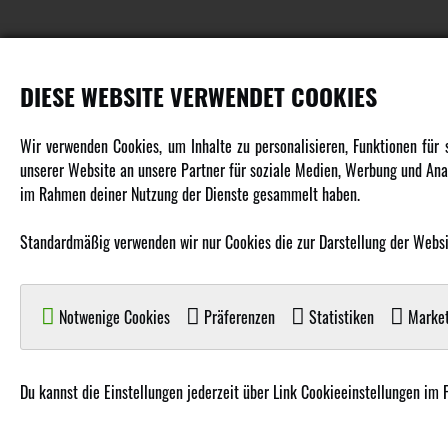
DIESE WEBSITE VERWENDET COOKIES
PRODUKTE
Wir verwenden Cookies, um Inhalte zu personalisieren, Funktionen für
unserer Website an unsere Partner für soziale Medien, Werbung und Anal
Fahrzeuge in allen Maßstäben
im Rahmen deiner Nutzung der Dienste gesammelt haben.
Helikopter Collective Pitch, Fixed Pitch
Multikopter in verschiedenen Ausführungen
Standardmäßig verwenden wir nur Cookies die zur Darstellung der Website
Flugzeuge für alle Anforderungen
Boote in verschiedenen Größen
Notwenige Cookies
Präferenzen
Statistiken
Market
Panzer für Jung und Alt
Spielzeug für Kinder
Du kannst die Einstellungen jederzeit über Link Cookieeinstellungen im 