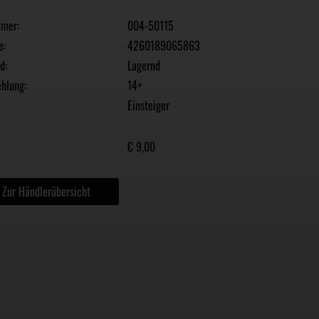
mmer:
004-50115
e:
4260189065863
d:
Lagernd
hlung:
14+
Einsteiger
€ 9,00
Zur Händlerübersicht