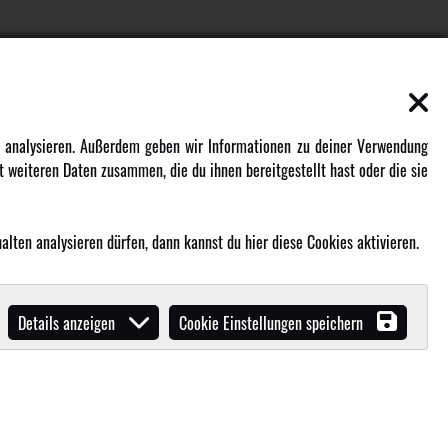
EN
MEHR VON AMEWI
zu analysieren. Außerdem geben wir Informationen zu deiner Verwendung
 weiteren Daten zusammen, die du ihnen bereitgestellt hast oder die sie
AMXRacing - Qualitäts RC-Zubehör
Amewi Construction - Nutzfahrzeuge
Malinos - Die kreative Seite von
lten analysieren dürfen, dann kannst du hier diese Cookies aktivieren.
Amewi
Werden Sie Amewi Händler
Details anzeigen
Cookie Einstellungen speichern
Amewi B2B-Shop