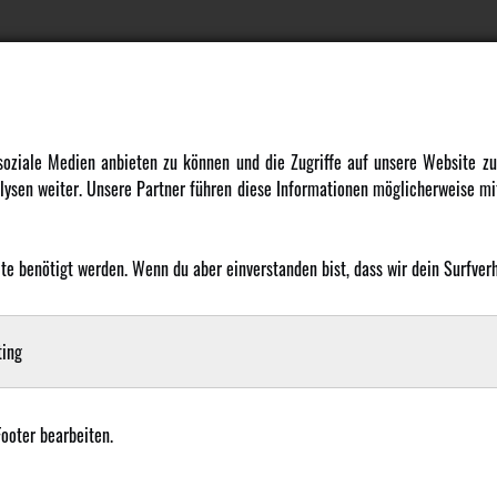
DATENSCHUTZ
INFORMATION
 soziale Medien anbieten zu können und die Zugriffe auf unsere Website 
ysen weiter. Unsere Partner führen diese Informationen möglicherweise mit
Datenschutz
Newsletter
Cookie Einstellungen
Über uns
Karriere
 benötigt werden. Wenn du aber einverstanden bist, dass wir dein Surfverha
LANGUAGE
Amewi Kataloge
ing
Footer bearbeiten.