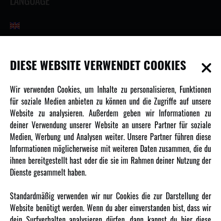
LANGUAGE
INFORMATIONEN
DIESE WEBSITE VERWENDET COOKIES
Newsletter
Wir verwenden Cookies, um Inhalte zu personalisieren, Funktionen
Über uns
für soziale Medien anbieten zu können und die Zugriffe auf unsere
Website zu analysieren. Außerdem geben wir Informationen zu
Karriere
deiner Verwendung unserer Website an unsere Partner für soziale
Amewi Kataloge
Medien, Werbung und Analysen weiter. Unsere Partner führen diese
Informationen möglicherweise mit weiteren Daten zusammen, die du
ihnen bereitgestellt hast oder die sie im Rahmen deiner Nutzung der
MEHR VON AMEWI
Dienste gesammelt haben.
AMXRacing - Qualitäts RC-Zubehör
Standardmäßig verwenden wir nur Cookies die zur Darstellung der
Amewi Construction - Nutzfahrzeuge
Website benötigt werden. Wenn du aber einverstanden bist, dass wir
Malinos - Die kreative Seite von Amewi
dein Surfverhalten analysieren dürfen, dann kannst du hier diese