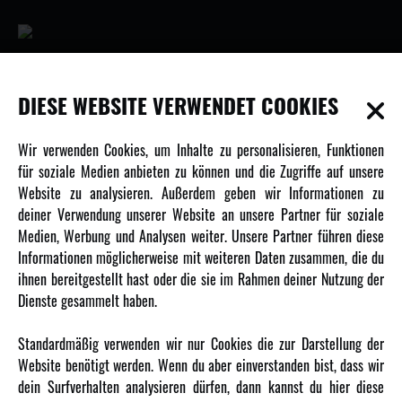
INFORMATIONEN
DIESE WEBSITE VERWENDET COOKIES
Newsletter
Wir verwenden Cookies, um Inhalte zu personalisieren, Funktionen
Über uns
für soziale Medien anbieten zu können und die Zugriffe auf unsere
Website zu analysieren. Außerdem geben wir Informationen zu
Karriere
deiner Verwendung unserer Website an unsere Partner für soziale
Amewi Kataloge
Medien, Werbung und Analysen weiter. Unsere Partner führen diese
Informationen möglicherweise mit weiteren Daten zusammen, die du
ihnen bereitgestellt hast oder die sie im Rahmen deiner Nutzung der
MEHR VON AMEWI
Dienste gesammelt haben.
AMXRacing - Qualitäts RC-Zubehör
Standardmäßig verwenden wir nur Cookies die zur Darstellung der
Amewi Construction - Nutzfahrzeuge
Website benötigt werden. Wenn du aber einverstanden bist, dass wir
Malinos - Die kreative Seite von Amewi
dein Surfverhalten analysieren dürfen, dann kannst du hier diese