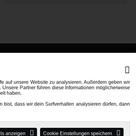
IONEN
MEHR VON AMEWI
AMXRacing - Qualitäts RC-
ffe auf unsere Website zu analysieren. Außerdem geben wir
. Unsere Partner führen diese Informationen möglicherweise
Zubehör
elt haben.
Amewi Construction -
bist, dass wir dein Surfverhalten analysieren dürfen, dann
e
Nutzfahrzeuge
Malinos - Die kreative Seite von
Amewi
Werden Sie Amewi Händler
ils anzeigen
Cookie Einstellungen speichern