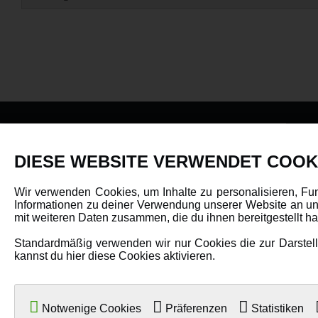
PRODUKTE
DIESE WEBSITE VERWENDET COOK
Fahrzeuge in allen Maßstäben
Wir verwenden Cookies, um Inhalte zu personalisieren, Fu
Informationen zu deiner Verwendung unserer Website an uns
Helikopter Collective Pitch, Fixed Pitch
mit weiteren Daten zusammen, die du ihnen bereitgestellt 
Multikopter in verschiedenen Ausführungen
Standardmäßig verwenden wir nur Cookies die zur Darstellu
Flugzeuge für alle Anforderungen
kannst du hier diese Cookies aktivieren.
Boote in verschiedenen Größen
Panzer für Jung und Alt
Notwenige Cookies
Präferenzen
Statistiken
Spielzeug für Kinder