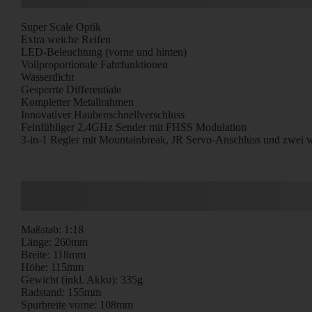
Super Scale Optik
Extra weiche Reifen
LED-Beleuchtung (vorne und hinten)
Vollproportionale Fahrfunktionen
Wasserdicht
Gesperrte Differentiale
Kompletter Metallrahmen
Innovativer Haubenschnellverschluss
Feinfühliger 2,4GHz Sender mit FHSS Modulation
3-in-1 Regler mit Mountainbreak, JR Servo-Anschluss und zwei
Maßstab: 1:18
Länge: 260mm
Breite: 118mm
Höhe: 115mm
Gewicht (inkl. Akku): 335g
Radstand: 155mm
Spurbreite vorne: 108mm