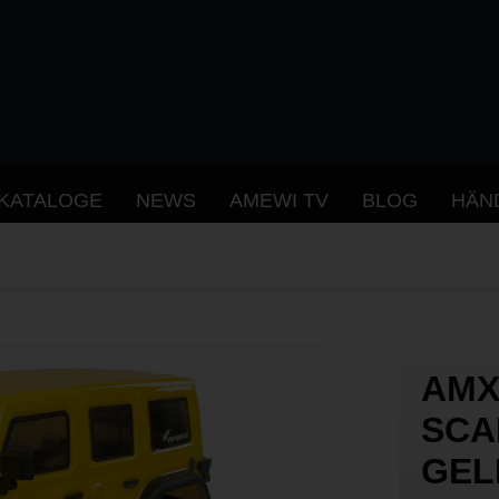
KATALOGE
NEWS
AMEWI TV
BLOG
HÄN
AMX
SCA
GEL