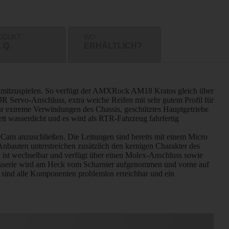
ODUKT
WO
.Q.
ERHÄLTLICH?
wler mitzuspielen. So verfügt der AMXRock AM18 Kratos gleich über
t JR Servo-Anschluss, extra weiche Reifen mit sehr gutem Profil für
für extreme Verwindungen des Chassis, geschütztes Hauptgetriebe
t wasserdicht und es wird als RTR-Fahrzeug fahrfertig
Cam anzuschließen. Die Leitungen sind bereits mit einem Micro
 Anbauten unterstreichen zusätzlich den kernigen Charakter des
 ist wechselbar und verfügt über einen Molex-Anschluss sowie
arosserie wird am Heck vom Scharnier aufgenommen und vorne auf
 sind alle Komponenten problemlos erreichbar und ein