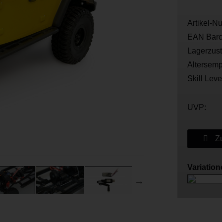
Artikel-N
EAN Barc
Lagerzus
Altersemp
Skill Leve
UVP:
Zu
Variatio