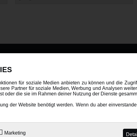
DATENSCHUTZ
INFORMAT
IES
Datenschutz
Newsletter
nktionen für soziale Medien anbieten zu können und die Zugri
ere Partner für soziale Medien, Werbung und Analysen weiter
Cookie Einstellungen
Über uns
hast oder die sie im Rahmen deiner Nutzung der Dienste gesamm
Karriere
ng der Website benötigt werden. Wenn du aber einverstanden 
LANGUAGE
Amewi Katalog
Marketing
Deta