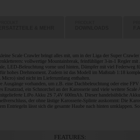
PRODUKT
PRODUKT
PR
ERSATZTEILE & MEHR
DOWNLOADS
F.A
 kleine Scale Crawler bringt alles mit, um in der Liga der Super Cra
enkletterers: vollwertige Mountainbreak, feinfühliger 3-in-1 Regler mi
ntiale, LED-Beleuchtung vorne und hinten, Dämpfer mit viel Federweg 
 für hohes Drehmoment. Zudem ist das Modell im Maßstab 1:18 komplet
A Micro) sind nicht im Lieferumfang enthalten.
ere Ausgänge vorhanden, um z.B. eine Dachbeleuchtung oder eine FPV 
es Ersatzrad, ein Schnorchel an der Karosserie und viele weitere Scale
r mitgelieferte LiPo Akku 2S 7,4V 600mAh. Dieser handelsübliche Akku
hnellverschluss, der ohne lästige Karosserie-Splinte auskommt: Die K
m Entriegeln lässt sich die gesamte Haube nach hinten umklappen. So
FEATURES: