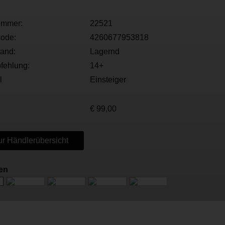
ummer:
22521
ode:
4260677953818
tand:
Lagernd
fehlung:
14+
l
Einsteiger
€ 99,00
r Händlerübersicht
nen