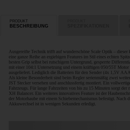
PRODUKT
PRODUKT
BESCHREIBUNG
SPEZIFIKATIONEN
Ausgereifte Technik trifft auf wunderschöne Scale Optik – dieser
eine ganze Reihe an ergiebigen Features im Stil eines echten Spitz
besten Grip selbst bei rutschigem Untergrund, gesperrte Differe
mit einer 104:1 Untersetzung und einem kräftigen 050/55T Motor
ausgeliefert. Lediglich die Batterien für den Sender (4x 1,5V AA
Als kleine Besonderheit sind beim Regler serienmäßig zwei weit
JST Stecker versehen und anschlussfertig montiert. Ein vollwertig
Fahrzeugs. Für lange Fahrzeiten von bis zu 15 Minuten sorgt de
XH Balancer. Ein weiteres innovatives Feature ist der Haubensc
der Motorhaube mit einem Schiebemechanismus befestigt. Nach de
Akkuwechsel ist in wenigen Sekunden erledigt.