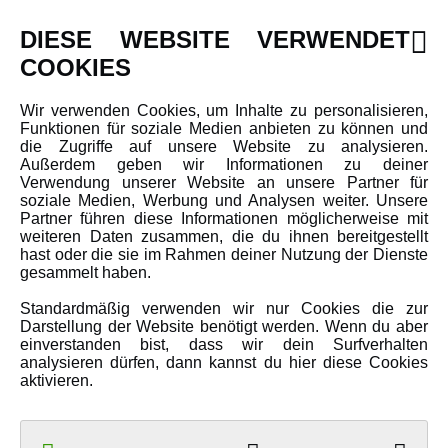
INFORMATIONEN
DIESE WEBSITE VERWENDET
Newsletter
COOKIES
Über uns
Wir verwenden Cookies, um Inhalte zu personalisieren,
Karriere
Funktionen für soziale Medien anbieten zu können und
Amewi Kataloge
die Zugriffe auf unsere Website zu analysieren.
Außerdem geben wir Informationen zu deiner
Verwendung unserer Website an unsere Partner für
soziale Medien, Werbung und Analysen weiter. Unsere
MEHR VON AMEWI
Partner führen diese Informationen möglicherweise mit
weiteren Daten zusammen, die du ihnen bereitgestellt
hast oder die sie im Rahmen deiner Nutzung der Dienste
AMXRacing - Qualitäts RC-Zubehör
gesammelt haben.
Amewi Construction - Nutzfahrzeuge
Standardmäßig verwenden wir nur Cookies die zur
Malinos - Die kreative Seite von Amewi
Darstellung der Website benötigt werden. Wenn du aber
einverstanden bist, dass wir dein Surfverhalten
Werden Sie Amewi Händler
analysieren dürfen, dann kannst du hier diese Cookies
aktivieren.
Amewi B2B-Shop