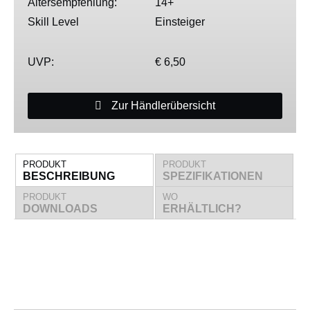
Altersempfehlung:
14+
Skill Level
Einsteiger
UVP:
€ 6,50
Zur Händlerübersicht
PRODUKT
PRODUKT
BESCHREIBUNG
SPEZIFIKATIONEN
PRODUKT
WO
DOWNLOADS
ERHÄLTLICH?