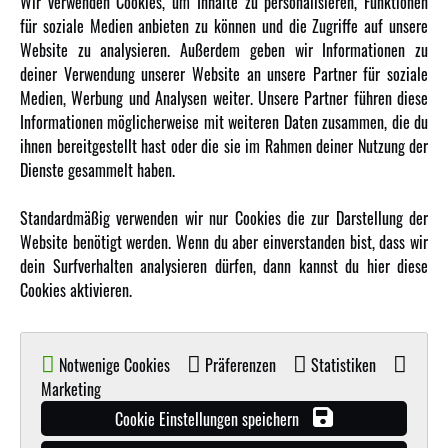
Wir verwenden Cookies, um Inhalte zu personalisieren, Funktionen
Über uns
für soziale Medien anbieten zu können und die Zugriffe auf unsere
Website zu analysieren. Außerdem geben wir Informationen zu
Karriere
deiner Verwendung unserer Website an unsere Partner für soziale
Amewi Kataloge
Medien, Werbung und Analysen weiter. Unsere Partner führen diese
Informationen möglicherweise mit weiteren Daten zusammen, die du
ihnen bereitgestellt hast oder die sie im Rahmen deiner Nutzung der
MEHR VON AMEWI
Dienste gesammelt haben.
AMXRacing - Qualitäts RC-Zubehör
Standardmäßig verwenden wir nur Cookies die zur Darstellung der
Amewi Construction - Nutzfahrzeuge
Website benötigt werden. Wenn du aber einverstanden bist, dass wir
Malinos - Die kreative Seite von Amewi
dein Surfverhalten analysieren dürfen, dann kannst du hier diese
Cookies aktivieren.
Werden Sie Amewi Händler
Amewi B2B-Shop
Notwenige Cookies
Präferenzen
Statistiken
Marketing
Cookie Einstellungen speichern