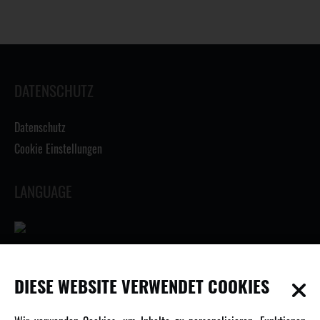
DATENSCHUTZ
Datenschutz
Cookie Einstellungen
LANGUAGE
INFORMATIONEN
DIESE WEBSITE VERWENDET COOKIES
Newsletter