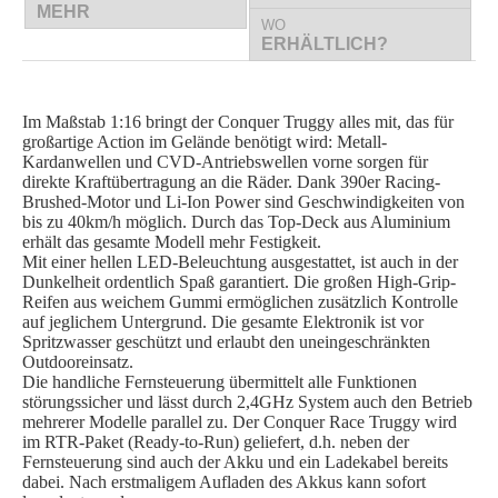
MEHR
WO
ERHÄLTLICH?
Im Maßstab 1:16 bringt der Conquer Truggy alles mit, das für
großartige Action im Gelände benötigt wird: Metall-
Kardanwellen und CVD-Antriebswellen vorne sorgen für
direkte Kraftübertragung an die Räder. Dank 390er Racing-
Brushed-Motor und Li-Ion Power sind Geschwindigkeiten von
bis zu 40km/h möglich. Durch das Top-Deck aus Aluminium
erhält das gesamte Modell mehr Festigkeit.
Mit einer hellen LED-Beleuchtung ausgestattet, ist auch in der
Dunkelheit ordentlich Spaß garantiert. Die großen High-Grip-
Reifen aus weichem Gummi ermöglichen zusätzlich Kontrolle
auf jeglichem Untergrund. Die gesamte Elektronik ist vor
Spritzwasser geschützt und erlaubt den uneingeschränkten
Outdooreinsatz.
Die handliche Fernsteuerung übermittelt alle Funktionen
störungssicher und lässt durch 2,4GHz System auch den Betrieb
mehrerer Modelle parallel zu. Der Conquer Race Truggy wird
im RTR-Paket (Ready-to-Run) geliefert, d.h. neben der
Fernsteuerung sind auch der Akku und ein Ladekabel bereits
dabei. Nach erstmaligem Aufladen des Akkus kann sofort