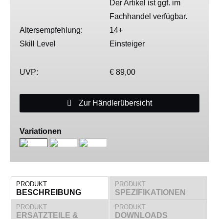
Der Artikel ist ggf. im
Fachhandel verfügbar.
Altersempfehlung:
14+
Skill Level
Einsteiger
UVP:
€ 89,00
Zur Händlerübersicht
Variationen
PRODUKT
PRODUKT
BESCHREIBUNG
SPEZIFIKATIONEN
PRODUKT
PRODUKT
ERSATZTEILE &
DOWNLOADS