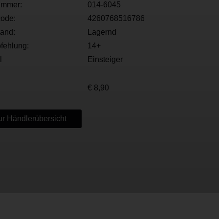
ummer:
014-6045
ode:
4260768516786
tand:
Lagernd
fehlung:
14+
l
Einsteiger
€ 8,90
r Händlerübersicht