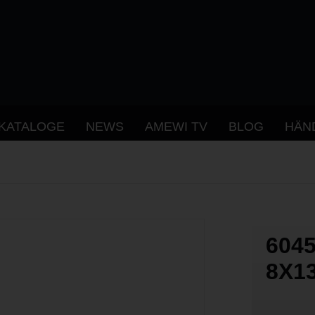
KATALOGE
NEWS
AMEWI TV
BLOG
HÄN
604
8X1