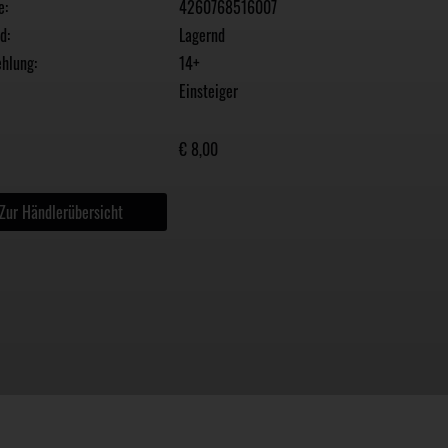
e:
4260768516007
d:
Lagernd
hlung:
14+
Einsteiger
€ 8,00
Zur Händlerübersicht