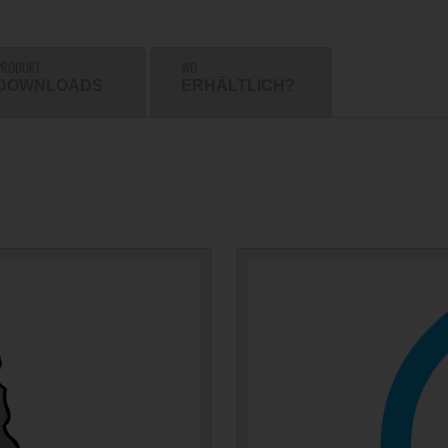
PRODUKT
WO
DOWNLOADS
ERHÄLTLICH?