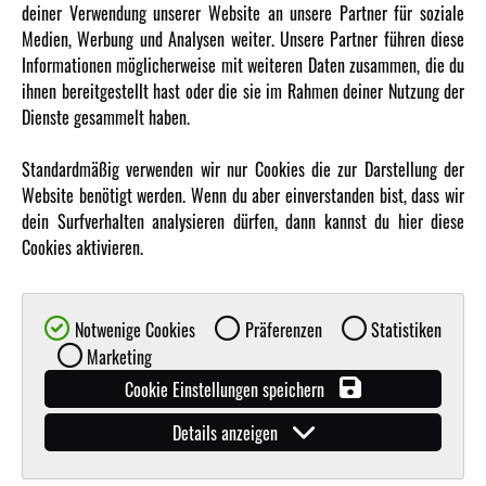
deiner Verwendung unserer Website an unsere Partner für soziale
Amewi Kataloge
Medien, Werbung und Analysen weiter. Unsere Partner führen diese
Informationen möglicherweise mit weiteren Daten zusammen, die du
ihnen bereitgestellt hast oder die sie im Rahmen deiner Nutzung der
MEHR VON AMEWI
Dienste gesammelt haben.
AMXRacing - Qualitäts RC-Zubehör
Standardmäßig verwenden wir nur Cookies die zur Darstellung der
Amewi Construction - Nutzfahrzeuge
Website benötigt werden. Wenn du aber einverstanden bist, dass wir
Malinos - Die kreative Seite von Amewi
dein Surfverhalten analysieren dürfen, dann kannst du hier diese
Cookies aktivieren.
Werden Sie Amewi Händler
Amewi B2B-Shop
Notwenige Cookies
Präferenzen
Statistiken
Marketing
Cookie Einstellungen speichern
Details anzeigen
© Copyright 2019 - 2026 Amewi Trade GmbH - Alle Rechte vorbehalten |
Impressum
| Der