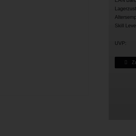
EAN Barc
Lagerzus
Altersemp
Skill Leve
UVP:
Zu