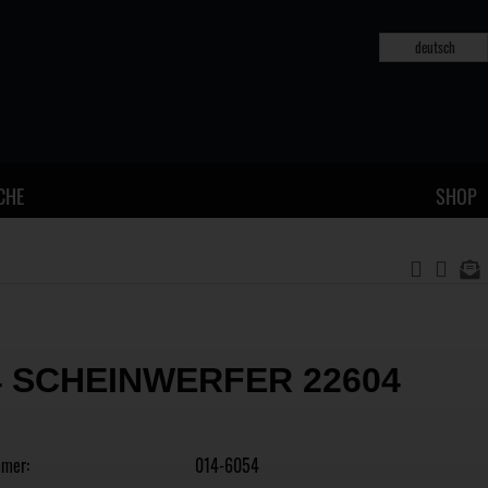
deutsch
CHE
SHOP
4 SCHEINWERFER 22604
mmer:
014-6054