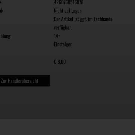
e:
4260768516878
d:
Nicht auf Lager
Der Artikel ist ggf. im Fachhandel
verfügbar.
hlung:
14+
Einsteiger
€ 8,00
Zur Händlerübersicht