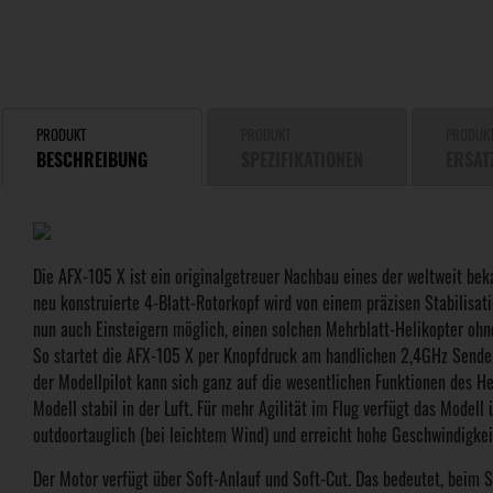
PRODUKT
PRODUKT
PRODUK
BESCHREIBUNG
SPEZIFIKATIONEN
ERSAT
Die AFX-105 X ist ein originalgetreuer Nachbau eines der weltweit bek
neu konstruierte 4-Blatt-Rotorkopf wird von einem präzisen Stabilisati
nun auch Einsteigern möglich, einen solchen Mehrblatt-Helikopter ohn
So startet die AFX-105 X per Knopfdruck am handlichen 2,4GHz Sender
der Modellpilot kann sich ganz auf die wesentlichen Funktionen des He
Modell stabil in der Luft. Für mehr Agilität im Flug verfügt das Model
outdoortauglich (bei leichtem Wind) und erreicht hohe Geschwindigke
Der Motor verfügt über Soft-Anlauf und Soft-Cut. Das bedeutet, beim 