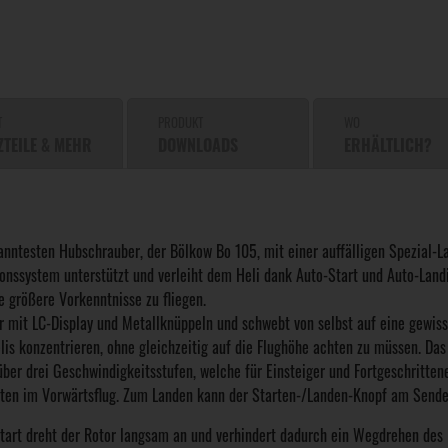
T
PRODUKT
WO
ZTEILE & MEHR
DOWNLOADS
ERHÄLTLICH?
anntesten Hubschrauber, der Bölkow Bo 105, mit einer auffälligen Spezial-La
onssystem unterstützt und verleiht dem Heli dank Auto-Start und Auto-Landin
e größere Vorkenntnisse zu fliegen.
 mit LC-Display und Metallknüppeln und schwebt von selbst auf eine gewis
lis konzentrieren, ohne gleichzeitig auf die Flughöhe achten zu müssen. Da
l über drei Geschwindigkeitsstufen, welche für Einsteiger und Fortgeschritte
iten im Vorwärtsflug. Zum Landen kann der Starten-/Landen-Knopf am Sender
Start dreht der Rotor langsam an und verhindert dadurch ein Wegdrehen des 