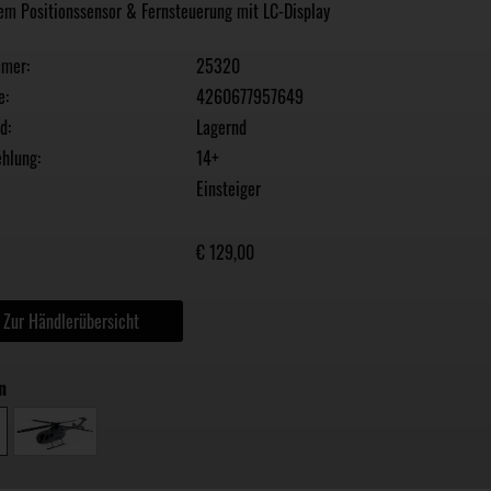
em Positionssensor & Fernsteuerung mit LC-Display
mmer:
25320
e:
4260677957649
d:
Lagernd
hlung:
14+
Einsteiger
€ 129,00
Zur Händlerübersicht
n