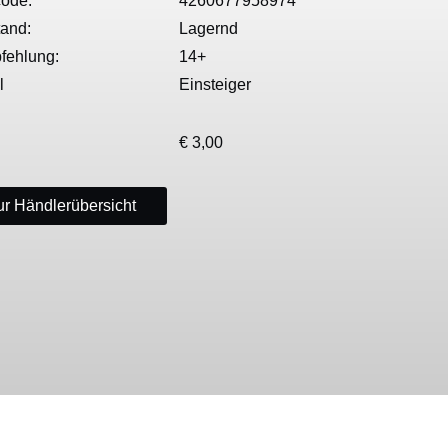
ode:
4260677958974
tand:
Lagernd
fehlung:
14+
l
Einsteiger
€ 3,00
r Händlerübersicht