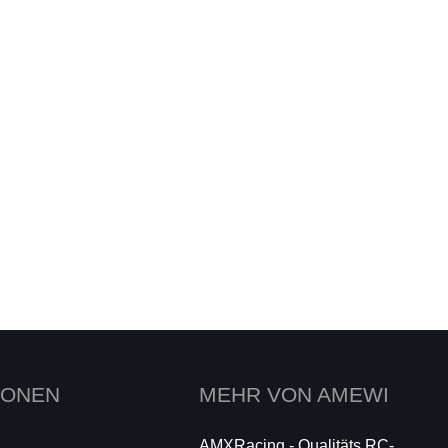
IONEN
MEHR VON AMEWI
AMXRacing - Qualitäts RC-