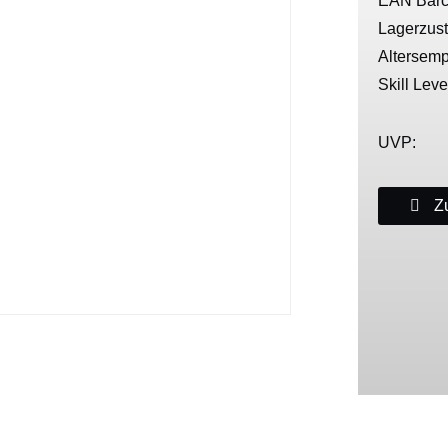
EAN Barc
Lagerzus
Altersemp
Skill Leve
UVP:
Zu