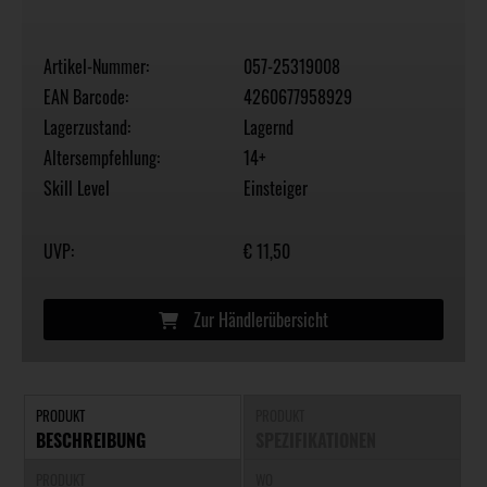
Artikel-Nummer:
057-25319008
EAN Barcode:
4260677958929
Lagerzustand:
Lagernd
Altersempfehlung:
14+
Skill Level
Einsteiger
UVP:
€ 11,50
Zur Händlerübersicht
PRODUKT
PRODUKT
BESCHREIBUNG
SPEZIFIKATIONEN
PRODUKT
WO