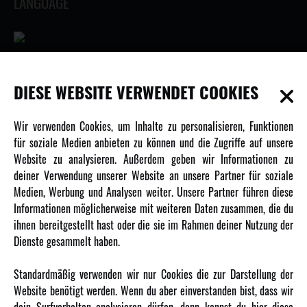
LANGUAGE
INFORMATIONEN
DIESE WEBSITE VERWENDET COOKIES
Newsletter
Wir verwenden Cookies, um Inhalte zu personalisieren, Funktionen
Über uns
für soziale Medien anbieten zu können und die Zugriffe auf unsere
Website zu analysieren. Außerdem geben wir Informationen zu
Karriere
deiner Verwendung unserer Website an unsere Partner für soziale
Amewi Kataloge
Medien, Werbung und Analysen weiter. Unsere Partner führen diese
Informationen möglicherweise mit weiteren Daten zusammen, die du
ihnen bereitgestellt hast oder die sie im Rahmen deiner Nutzung der
MEHR VON AMEWI
Dienste gesammelt haben.
AMXRacing - Qualitäts RC-Zubehör
Standardmäßig verwenden wir nur Cookies die zur Darstellung der
Amewi Construction - Nutzfahrzeuge
Website benötigt werden. Wenn du aber einverstanden bist, dass wir
Malinos - Die kreative Seite von Amewi