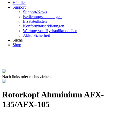
Händler
Support
Support-News
Bedienungsanleitungen
Ersatzteillisten
Konformitätserklärungen
Wartung von Hydraulikmodellen
Akku Sicherheit
Suche
Shop
Nach links oder rechts ziehen.
Rotorkopf Aluminium AFX-
135/AFX-105