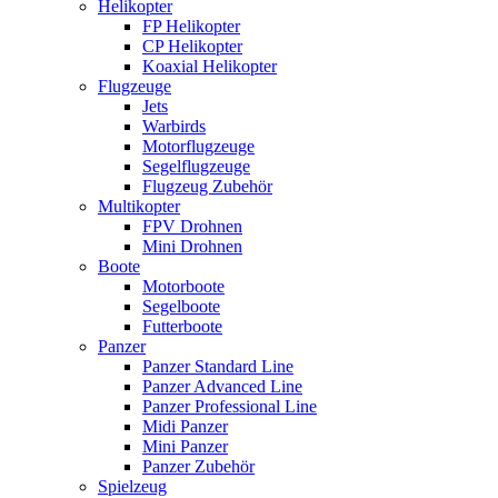
Helikopter
FP Helikopter
CP Helikopter
Koaxial Helikopter
Flugzeuge
Jets
Warbirds
Motorflugzeuge
Segelflugzeuge
Flugzeug Zubehör
Multikopter
FPV Drohnen
Mini Drohnen
Boote
Motorboote
Segelboote
Futterboote
Panzer
Panzer Standard Line
Panzer Advanced Line
Panzer Professional Line
Midi Panzer
Mini Panzer
Panzer Zubehör
Spielzeug