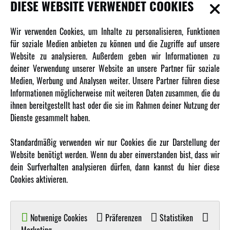
DIESE WEBSITE VERWENDET COOKIES
INFORMATIONEN
Wir verwenden Cookies, um Inhalte zu personalisieren, Funktionen
für soziale Medien anbieten zu können und die Zugriffe auf unsere
Newsletter
Website zu analysieren. Außerdem geben wir Informationen zu
Über uns
deiner Verwendung unserer Website an unsere Partner für soziale
Medien, Werbung und Analysen weiter. Unsere Partner führen diese
Karriere
Informationen möglicherweise mit weiteren Daten zusammen, die du
Amewi Kataloge
ihnen bereitgestellt hast oder die sie im Rahmen deiner Nutzung der
Dienste gesammelt haben.
MEHR VON AMEWI
Standardmäßig verwenden wir nur Cookies die zur Darstellung der
Website benötigt werden. Wenn du aber einverstanden bist, dass wir
AMXRacing - Qualitäts RC-Zubehör
dein Surfverhalten analysieren dürfen, dann kannst du hier diese
Amewi Construction - Nutzfahrzeuge
Cookies aktivieren.
Malinos - Die kreative Seite von Amewi
Werden Sie Amewi Händler
Notwenige Cookies
Präferenzen
Statistiken
Amewi B2B-Shop