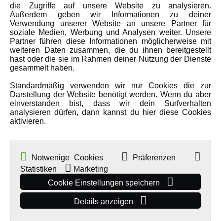
Amewi Kataloge
die Zugriffe auf unsere Website zu analysieren.
Außerdem geben wir Informationen zu deiner
Verwendung unserer Website an unsere Partner für
soziale Medien, Werbung und Analysen weiter. Unsere
MEHR VON AMEWI
Partner führen diese Informationen möglicherweise mit
weiteren Daten zusammen, die du ihnen bereitgestellt
hast oder die sie im Rahmen deiner Nutzung der Dienste
AMXRacing - Qualitäts RC-Zubehör
gesammelt haben.
Amewi Construction - Nutzfahrzeuge
Standardmäßig verwenden wir nur Cookies die zur
Malinos - Die kreative Seite von Amewi
Darstellung der Website benötigt werden. Wenn du aber
einverstanden bist, dass wir dein Surfverhalten
Werden Sie Amewi Händler
analysieren dürfen, dann kannst du hier diese Cookies
aktivieren.
Amewi B2B-Shop
Notwenige Cookies
Präferenzen
Statistiken
Marketing
Cookie Einstellungen speichern
Details anzeigen
© Copyright 2019 - 2026 Amewi Trade GmbH - Alle Rechte vorbehalten |
Impressum
| Der Verkauf erfolgt an Gewerbetreibende in unserem
B2B