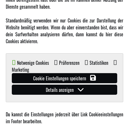
MEHR VON AMEWI
Dienste gesammelt haben.
AMXRacing - Qualitäts RC-Zubehör
Standardmäßig verwenden wir nur Cookies die zur Darstellung der
Amewi Construction - Nutzfahrzeuge
Website benötigt werden. Wenn du aber einverstanden bist, dass wir
Malinos - Die kreative Seite von Amewi
dein Surfverhalten analysieren dürfen, dann kannst du hier diese
Cookies aktivieren.
Werden Sie Amewi Händler
Amewi B2B-Shop
Notwenige Cookies
Präferenzen
Statistiken
Marketing
Cookie Einstellungen speichern
Details anzeigen
© Copyright 2019 - 2026 Amewi Trade GmbH - Alle Rechte vorbehalten |
Impressum
| Der
Verkauf erfolgt an Gewerbetreibende in unserem
B2B Shop
.!
Du kannst die Einstellungen jederzeit über Link Cookieeinstellungen
im Footer bearbeiten.