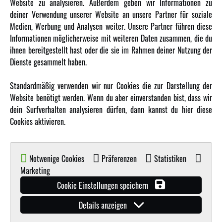
Website zu analysieren. Außerdem geben wir Informationen zu
Karriere
deiner Verwendung unserer Website an unsere Partner für soziale
Amewi Kataloge
Medien, Werbung und Analysen weiter. Unsere Partner führen diese
Informationen möglicherweise mit weiteren Daten zusammen, die du
ihnen bereitgestellt hast oder die sie im Rahmen deiner Nutzung der
MEHR VON AMEWI
Dienste gesammelt haben.
AMXRacing - Qualitäts RC-Zubehör
Standardmäßig verwenden wir nur Cookies die zur Darstellung der
Amewi Construction - Nutzfahrzeuge
Website benötigt werden. Wenn du aber einverstanden bist, dass wir
Malinos - Die kreative Seite von Amewi
dein Surfverhalten analysieren dürfen, dann kannst du hier diese
Cookies aktivieren.
Werden Sie Amewi Händler
Amewi B2B-Shop
Notwenige Cookies
Präferenzen
Statistiken
Marketing
Cookie Einstellungen speichern
Details anzeigen