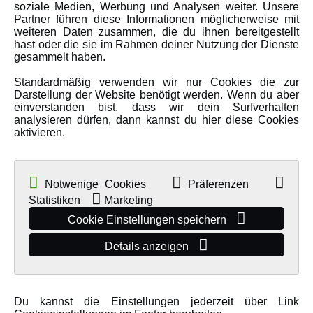
soziale Medien, Werbung und Analysen weiter. Unsere
MEHR VON AMEWI
Partner führen diese Informationen möglicherweise mit
weiteren Daten zusammen, die du ihnen bereitgestellt
hast oder die sie im Rahmen deiner Nutzung der Dienste
AMXRacing - Qualitäts RC-Zubehör
gesammelt haben.
Amewi Construction - Nutzfahrzeuge
Standardmäßig verwenden wir nur Cookies die zur
Malinos - Die kreative Seite von Amewi
Darstellung der Website benötigt werden. Wenn du aber
einverstanden bist, dass wir dein Surfverhalten
Werden Sie Amewi Händler
analysieren dürfen, dann kannst du hier diese Cookies
aktivieren.
Amewi B2B-Shop
Notwenige Cookies
Präferenzen
Statistiken
Marketing
Cookie Einstellungen speichern
Details anzeigen
© Copyright 2019 - 2026 Amewi Trade GmbH - Alle Rechte vorbehalten |
Impressum
| Der Verkauf erfolgt an Gewerbetreibende in unserem
B2B
Shop
.!
Du kannst die Einstellungen jederzeit über Link