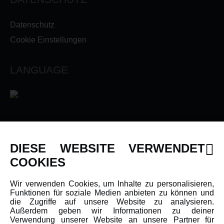
Datenschutz
Cookie Einstellungen
LANGUAGE
INFORMATIONEN
DIESE WEBSITE VERWENDET
Newsletter
COOKIES
Über uns
Wir verwenden Cookies, um Inhalte zu personalisieren,
Karriere
Funktionen für soziale Medien anbieten zu können und
Amewi Kataloge
die Zugriffe auf unsere Website zu analysieren.
Außerdem geben wir Informationen zu deiner
Verwendung unserer Website an unsere Partner für