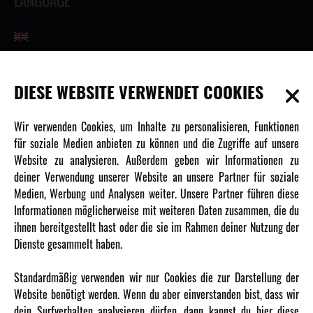
LANGUAGE
INFORMATIONEN
DIESE WEBSITE VERWENDET COOKIES
Newsletter
Wir verwenden Cookies, um Inhalte zu personalisieren, Funktionen
Über uns
für soziale Medien anbieten zu können und die Zugriffe auf unsere
Website zu analysieren. Außerdem geben wir Informationen zu
Karriere
deiner Verwendung unserer Website an unsere Partner für soziale
Amewi Kataloge
Medien, Werbung und Analysen weiter. Unsere Partner führen diese
Informationen möglicherweise mit weiteren Daten zusammen, die du
ihnen bereitgestellt hast oder die sie im Rahmen deiner Nutzung der
MEHR VON AMEWI
Dienste gesammelt haben.
AMXRacing - Qualitäts RC-Zubehör
Standardmäßig verwenden wir nur Cookies die zur Darstellung der
Amewi Construction - Nutzfahrzeuge
Website benötigt werden. Wenn du aber einverstanden bist, dass wir
Malinos - Die kreative Seite von Amewi
dein Surfverhalten analysieren dürfen, dann kannst du hier diese