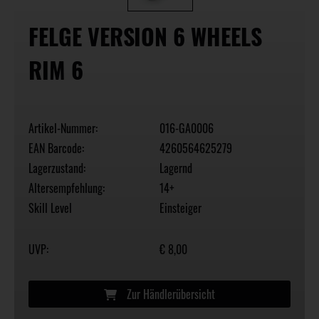
FELGE VERSION 6 WHEELS
RIM 6
Artikel-Nummer:
016-GA0006
EAN Barcode:
4260564625279
Lagerzustand:
Lagernd
Altersempfehlung:
14+
Skill Level
Einsteiger
UVP:
€ 8,00
Zur Händlerübersicht